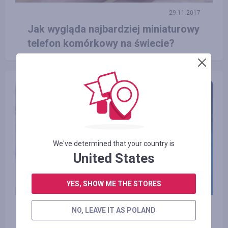
29.11.2017
Jak wygląda najbardziej miniaturowy
telefon komórkowy na świecie?
We've determined that your country is
United States
YES, SHOW ME THE STORES
11.10.2017
NO, LEAVE IT AS POLAND
Intel odłożył produkcję nowych