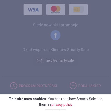
Śledź nowinki i promocje
Dział wsparcia Klientów Smarty.Sale
help@smarty.sale
PROGRAM
PARTNERSKI
DODAJ
SKLEP
This site uses cookies.
You can read how Smarty Sale use
POLSKA
them in
privacy policy