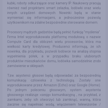
kubki, roboty odkurzające oraz kamery IP. Naukowcy pracują
również nad projektami smart żelazka, lodówki oraz wielu
innych urządzeń domowych. Nowinki będą w stanie
wymieniać się informacjami, a jednocześnie pozwolą
użytkownikom na zdalne bezpośrednie sterowanie domem.
Procesory mądrych gadżetów będą pełnić funkcję "myślenia".
Firma Intel wyprodukowała platformę modułową o nazwie
Compute Card dla obliczeń wielu procesorów, która ma
wielkość karty kredytowej. Producenci informują, że ich
nowinka, dla przykładu, pozwoli lodówce na analizę stopnia
wypełnienia półek, a w przypadku braku ulubionych
produktów mieszkańców domu, lodówka samodzielnie zrobi
zamówienie w sklepach.
Tzw. asystenci głosowi będą odpowiadać za bezpośrednią
komunikację człowieka z technologią. Zostały one
wyprodukowane przez Amazon (Echo) oraz Google (Home).
Po jednym poleceniu głosowym, system asystenta
głosowego realizuje «sesję» komunikacyjną , na przykład, z
zamkami, żeby ich otworzyć lub zamknąć, wanną, która
zacznie się napełniać wodą, włączeniem telewizorów /