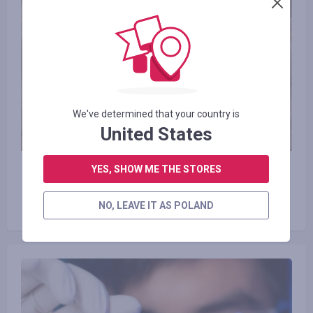
We've determined that your country is
United States
29.11.2017
YES, SHOW ME THE STORES
Jak wygląda najbardziej miniaturowy
telefon komórkowy na świecie?
NO, LEAVE IT AS POLAND