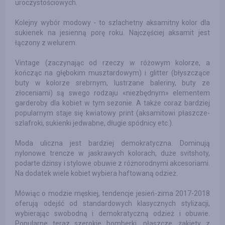
uroczystościowych.
Kolejny wybór modowy - to szlachetny aksamitny kolor dla
sukienek na jesienną porę roku. Najczęściej aksamit jest
łączony z welurem.
Vintage (zaczynając od rzeczy w różowym kolorze, a
kończąc na głębokim musztardowym) i glitter (błyszczące
buty w kolorze srebrnym, lustrzane baleriny, buty ze
złoceniami) są swego rodzaju «niezbędnym» elementem
garderoby dla kobiet w tym sezonie. A także coraz bardziej
popularnym staje się kwiatowy print (aksamitowi płaszcze-
szlafroki, sukienki jedwabne, długie spódnicy etc.).
Moda uliczna jest bardziej demokratyczna. Dominują
nylonowe trencze w jaskrawych kolorach, duże svitshoty,
podarte dżinsy i stylowe obuwie z różnorodnymi akcesoriami.
Na dodatek wiele kobiet wybiera haftowaną odzież.
Mówiąc o modzie męskiej, tendencje jesień-zima 2017-2018
oferują odejść od standardowych klasycznych stylizacji,
wybierając swobodną i demokratyczną odzież i obuwie.
Popularne teraz szerokie bomberki, płaszcze, żakiety z