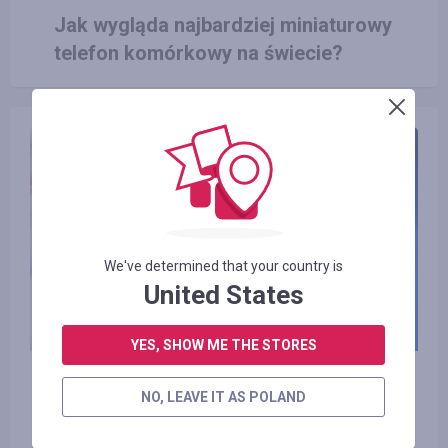
Jak wygląda najbardziej miniaturowy
telefon komórkowy na świecie?
We've determined that your country is
United States
YES, SHOW ME THE STORES
11.10.2017
NO, LEAVE IT AS POLAND
Intel odłożył produkcję nowych
procesorów