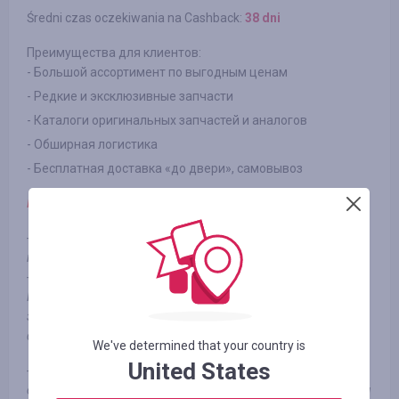
Średni czas oczekiwania na Cashback:
38 dni
Преимущества для клиентов:
- Большой ассортимент по выгодным ценам
- Редкие и эксклюзивные запчасти
- Каталоги оригинальных запчастей и аналогов
- Обширная логистика
- Бесплатная доставка «до двери», самовывоз
Примечание:
Оплате подлежат:
- все заказы новых Клиентов (физических лиц/
юридических лиц),
- заказы ранее зарегистрированных на сайте autopiter.kz
Клиентов, при условии, что у этих Клиентов не было
заказов за последние 3 месяца (реактивированные
физические лица/юридические лица).
We've determined that your country is
United States
- Заказы совершенные от юридический лиц, которые
совершают заказ чаще, чем раз в 3 месяца не оплачиваются