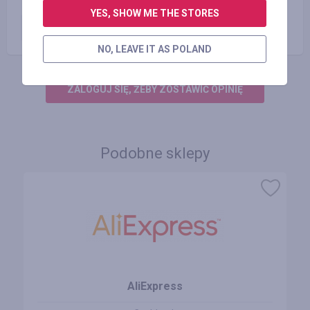
YES, SHOW ME THE STORES
Оплаченный заказ
2.19
%
NO, LEAVE IT AS POLAND
ZALOGUJ SIĘ, ŻEBY ZOSTAWIĆ OPINIĘ
Podobne sklepy
AliExpress