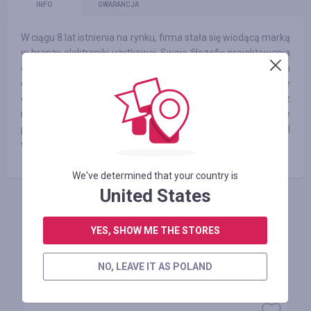
INFO
GWARANCJA
W ciągu 8 lat istnienia na rynku, firma stała się wiodącą marką
w branży elektroniki użytkowej. Swoją filozofię projektowania
opiera na innowacyjnych rozwiązaniach, nowoczesnym
designie oraz praktycznych zastosowaniach. Jej produkty
oparte są na najnowszych technologiach i wykonane z
materiałów przyjaznych środowisku, stanowią połączenie
piękna z funkcjonalnością. Dbałość o każdy detal
wytwarzanego przedmiotu to cecha charakteryzująca markę
We've determined that your country is
United States
ZALOGUJ SIĘ, ŻEBY ZOSTAWIĆ OPINIĘ
YES, SHOW ME THE STORES
NO, LEAVE IT AS POLAND
Podobne sklepy