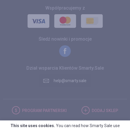
Współpracujemy z
Śledź nowinki i promocje
Dział wsparcia Klientów Smarty.Sale
help@smarty.sale
PROGRAM
PARTNERSKI
DODAJ
SKLEP
This site uses cookies.
You can read how Smarty Sale use
POLSKA