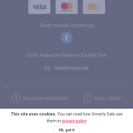
Śledź nowinki i promocje
Dział wsparcia Klientów Smarty.Sale
help@smarty.sale
PROGRAM
PARTNERSKI
DODAJ
SKLEP
This site uses cookies.
You can read how Smarty Sale use
POLSKA
them in
privacy policy
Ok, got it