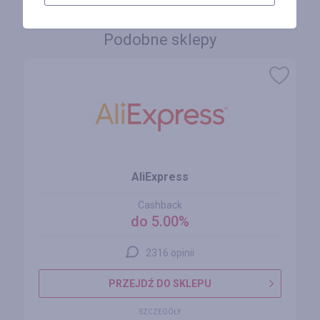
Podobne sklepy
AliExpress
Cashback
do 5.00%
2316 opinii
PRZEJDŹ DO SKLEPU
SZCZEGÓŁY