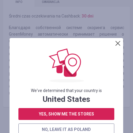
INFO
GWARANCJA
Średni czas oczekiwania na Cashback:
30 dni
Благодаря собственной системе скоринга сервис
GreenMoney автоматически принимает решение о
выдаче займа, основываясь на нескольких тысячах
параметров. Для удобства погашения займов мы
предусмотрели разные варианты: при помощи
банковской карты, электронных денег, интернет-банков
или наличными. Каждый день мы помогаем людям
решать срочные финансовые проблемы. Мы прилагаем
все усилия, чтобы наше взаимодействие было как можно
более удобным для вас, поэтому максимально упрощаем
We've determined that your country is
процесс выдачи займа.
United States
YES, SHOW ME THE STORES
ZALOGUJ SIĘ, ŻEBY ZOSTAWIĆ OPINIĘ
NO, LEAVE IT AS POLAND