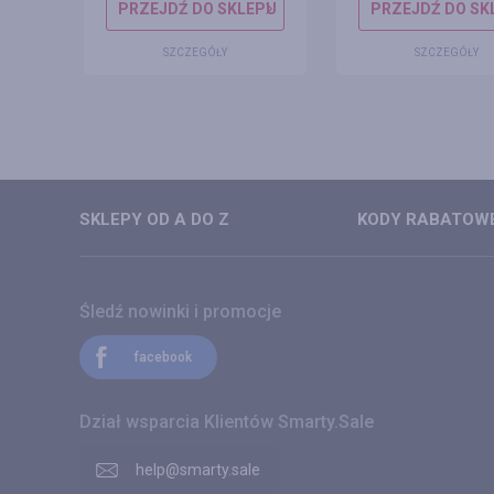
EPU
PRZEJDŹ DO SKLEPU
PRZEJDŹ DO SK
SZCZEGÓŁY
SZCZEGÓŁY
SKLEPY OD A DO Z
KODY RABATOWE
Śledź nowinki i promocje
facebook
Dział wsparcia Klientów Smarty.Sale
help@smarty.sale