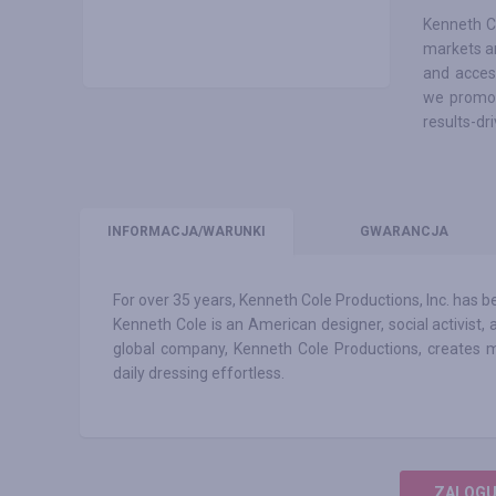
Kenneth C
markets a
and access
we promot
results-dri
INFO
RMACJA/WARUNKI
GWARANCJA
For over 35 years, Kenneth Cole Productions, Inc. has 
Kenneth Cole is an American designer, social activist,
global company, Kenneth Cole Productions, creates m
daily dressing effortless.
ZALOGUJ