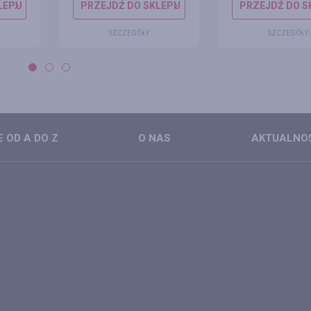
LEPU
PRZEJDŹ DO SKLEPU
PRZEJDŹ DO S
SZCZEGÓŁY
SZCZEGÓŁY
 OD A DO Z
O NAS
AKTUALNO