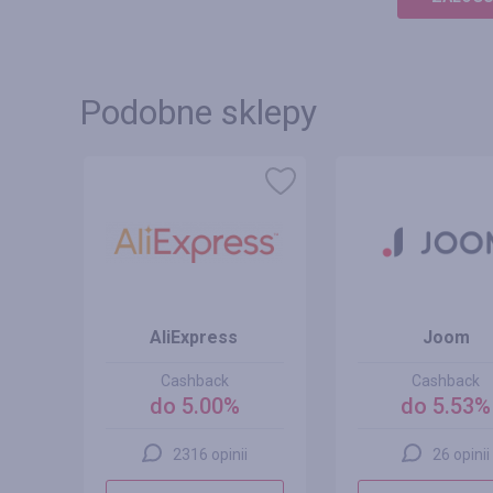
Podobne sklepy
AliExpress
Joom
Cashback
Cashback
0%
do 5.00%
do 5.53%
2316 opinii
26 opinii