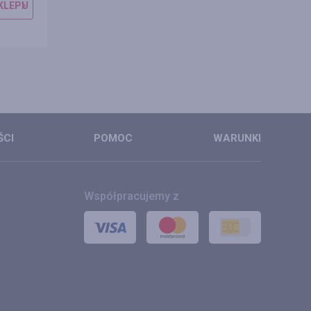
KLEPU
PRZEJDŹ DO SKLEPU
PRZEJDŹ DO 
SZCZEGÓŁY
SZCZEGÓŁ
ŚCI
POMOC
WARUNKI
Współpracujemy z