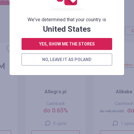
We've determined that your country is
United States
promocja
YES, SHOW ME THE STORES
+100%
NO, LEAVE IT AS POLAND
Allegro.pl
Alibaba
Cashback
Cashback
do 0.65%
do
do
140.00
USD
0 opinii
1 opini