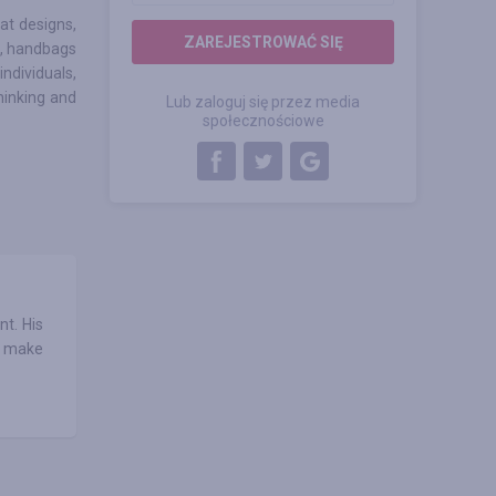
at designs,
ZAREJESTROWAĆ SIĘ
l, handbags
ndividuals,
hinking and
Lub zaloguj się przez media
społecznościowe
nt. His
t make