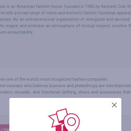
ole is an American fashion house founded in 1982 by Kenneth Cole th
nd sells a broad range of men's and women's fashion footwear, appare
ories. As an entrepreneurial organization of energized and devoted i
e, inspire and embrace an atmosphere of mutual respect, creative t
ven accountability.
been one of the world’s most recognized fashion companies.
 and visionary who believes business and philanthropy are interdepende
odern, versatile, and functional clothing, shoes and accessories tha
 SIĘ, ŻEBY ZOSTAWIĆ OPINIĘ