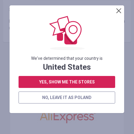
Średni czas oczekiwania na Cashback:
24 dni
Мы расположены рядом с твоим домом и работой в
популярных сетях заправок, супермаркетов
ZALOGUJ SIĘ, ŻEBY ZOSTAWIĆ OPINIĘ
We've determined that your country is
United States
YES, SHOW ME THE STORES
Podobne sklepy
NO, LEAVE IT AS POLAND