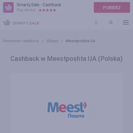
Smarty.Sale - Cashback
POBIERZ
Play Market:
POMOC
WARUNKI
Serwisów cashback
Sklepy
Meestposhta UA
Cashback w Meestposhta UA (Polska)