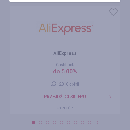
AliExpress
Cashback
do 5.00%
2316 opinii
PRZEJDŹ DO SKLEPU
SZCZEGÓŁY