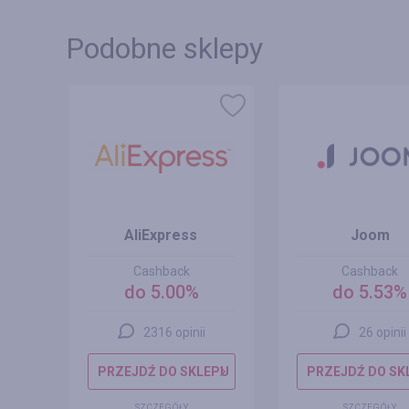
Podobne sklepy
AliExpress
Joom
Cashback
Cashback
do 5.00%
do 5.53%
2316 opinii
26 opinii
EPU
PRZEJDŹ DO SKLEPU
PRZEJDŹ DO SK
SZCZEGÓŁY
SZCZEGÓŁY