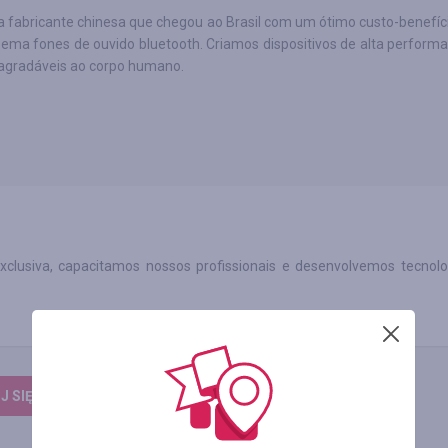
 fabricante chinesa que chegou ao Brasil com um ótimo custo-benefíc
ema fones de ouvido bluetooth. Criamos dispositivos de alta performa
 agradáveis ao corpo humano.
lusiva, capacitamos nossos profissionais e desenvolvemos tecnolo
 SIĘ, ŻEBY ZOSTAWIĆ OPINIĘ