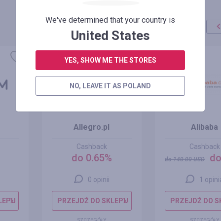
We've determined that your country is
United States
promocja
+100%
YES, SHOW ME THE STORES
NO, LEAVE IT AS POLAND
Allegro.pl
Alibaba
Cashback
Cashback
do 0.65%
do
do
140.00
USD
0 opinii
1 opini
LEPU
PRZEJDŹ DO SKLEPU
PRZEJDŹ DO S
SZCZEGÓŁY
SZCZEGÓŁY