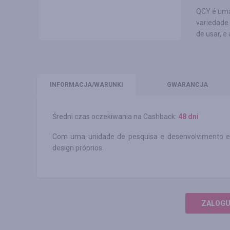
QCY é uma
variedade 
de usar, e
INFO
RMACJA/WARUNKI
GWARANCJA
Średni czas oczekiwania na Cashback:
48 dni
Com uma unidade de pesquisa e desenvolvimento exc
design próprios.
ZALOGUJ