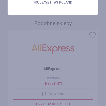
ZALOGUJ SIĘ, ŻEBY ZOSTAWIĆ OPINIĘ
NO, LEAVE IT AS POLAND
Podobne sklepy
AliExpress
Cashback
do 5.00%
2316 opinii
PRZEJDŹ DO SKLEPU