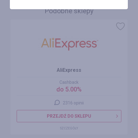
Podobne sklepy
AliExpress
Cashback
do 5.00%
2316 opinii
PRZEJDŹ DO SKLEPU
SZCZEGÓŁY