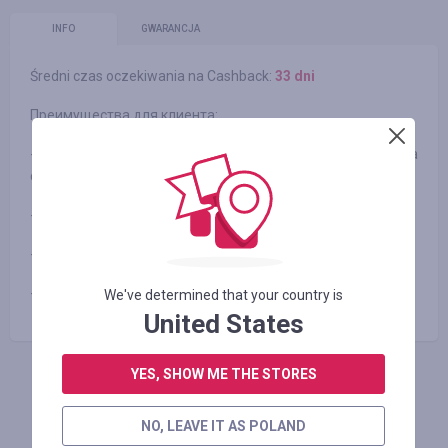
INFO
GWARANCJA
Średni czas oczekiwania na Cashback:
33 dni
Преимущества для клиента:
- более 40000 наименований товаров в наличии на
собственном складе
- максимально быстрая доставка
- разумные цены
- дисконтная программа для постоянных покупателей
We've determined that your country is
United States
YES, SHOW ME THE STORES
ZALOGUJ SIĘ, ŻEBY ZOSTAWIĆ OPINIĘ
NO, LEAVE IT AS POLAND