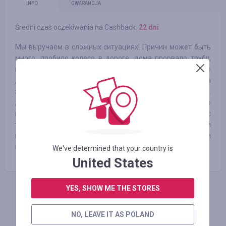
INFO
GWARANCJA
Średni czas oczekiwania na Cashback:
22 dni
Мы выручаем в сложных ситуациях! Причин может быть
много: пробило колесо в дороге, дома прорвало трубу,
нужно срочно оплатить садик. Зарплата вроде скоро, но
деньги нужны сейчас. На нашем сервисе заявка
заполняется онлайн на сайте, рассмотрение 10 минут.
Деньги падают на банковскую карту. То есть не нужно
никуда идти - займ можно получить, заполнив заявку с
телефона и получив деньги на карту абсолютно в любом
месте. Вы не зависите от графика работы банков и
необходимости их расположения рядом с вами.
We've determined that your country is
United States
YES, SHOW ME THE STORES
ZALOGUJ SIĘ, ŻEBY ZOSTAWIĆ OPINIĘ
NO, LEAVE IT AS POLAND