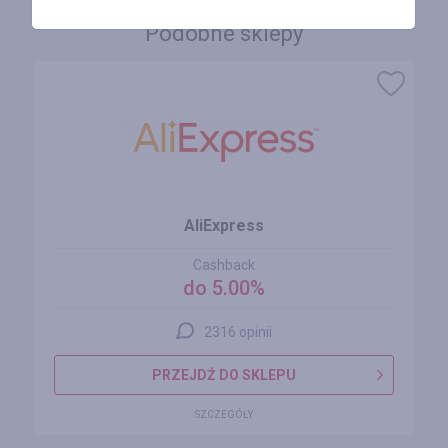
Podobne sklepy
AliExpress
Cashback
do 5.00%
2316 opinii
PRZEJDŹ DO SKLEPU
SZCZEGÓŁY