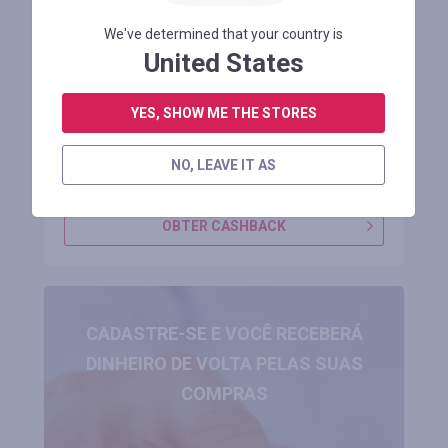
Preço promocional $1799,99 na
We've determined that your country is
bicicleta elétrica RAYZEPH PRO30 52V
United States
[EU DIRECT]
YES, SHOW ME THE STORES
Manter 1 mês
NO, LEAVE IT AS
ENTRE PARA VER O CÓDIGO PROMOCIONAL
OBTER CASHBACK
CADASTRE-SE E VOCÊ RECEBERÁ
DINHEIRO DE VOLTA PELAS SUAS
COMPRAS