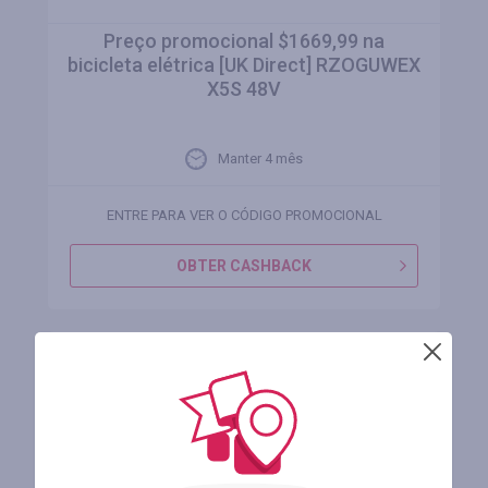
Preço promocional $1669,99 na
bicicleta elétrica [UK Direct] RZOGUWEX
X5S 48V
Manter 4 mês
ENTRE PARA VER O CÓDIGO PROMOCIONAL
OBTER CASHBACK