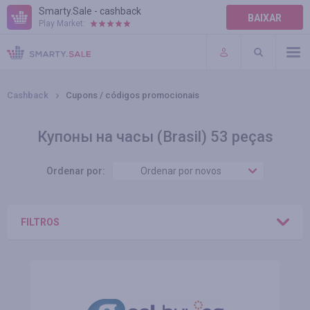
Smarty.Sale - cashback
BAIXAR
Play Market:
AJUDA
TERMOS DE USO
Cashback
Cupons / códigos promocionais
Купоны на часы (Brasil) 53 peças
Ordenar por:
Ordenar por novos
FILTROS