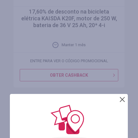
17,60% de desconto na bicicleta
elétrica KAISDA K20F, motor de 250 W,
bateria de 36 V 25 Ah, 20* 4-i
Manter 1 mês
ENTRE PARA VER O CÓDIGO PROMOCIONAL
OBTER CASHBACK