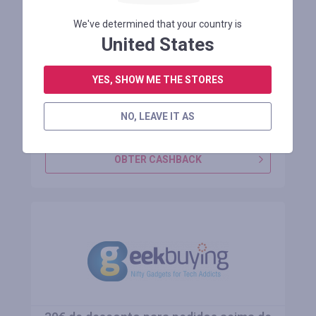
Preço promocional: $61,48 na bomba
We've determined that your country is
elétrica portátil WaveRite de 50 PSI
United States
YES, SHOW ME THE STORES
Manter 23 dia
NO, LEAVE IT AS
ENTRE PARA VER O CÓDIGO PROMOCIONAL
OBTER CASHBACK