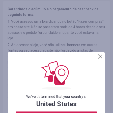
Garantimos o acúmulo e o pagamento de cashback da
seguinte forma:
1. Você acessou uma loja clicando no botão "Fazer compras"
em nosso site. Não se passaram mais de 4 horas desde o seu
acesso, e o pedido foi concluído enquanto você estava na
loja.
2. Ao acessar a loja, você não utilizou banners em outras
fontes ou seu acesso ao site não foi devido a listas de
discussão de terceiros e você também não utilizou códigos
promocionais de terceiros.
3. O item que você escolheu participa do cashback (em
determinadas lojas os produtos podem ser divididos por
categorias; veja a aba "INFORMAÇÕES/TERMOS E
CONDIÇÕES")
4. Após o pagamento, você não rejeitou o produto que
We've determined that your country is
comprou por qualquer motivo.
United States
5. Você não desativa anúncios ou usa aplicativos de bloqueio
de anúncios, como AdBlock ou produtos similares.