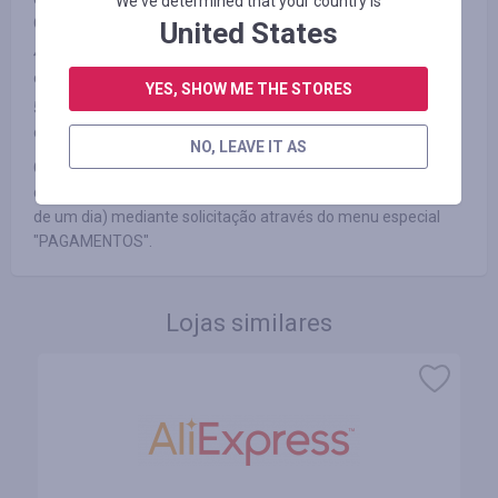
We've determined that your country is
CONDIÇÕES")
United States
4. Após o pagamento, você não rejeitou o produto que
comprou por qualquer motivo.
YES, SHOW ME THE STORES
5. Você não desativa anúncios ou usa aplicativos de bloqueio
de anúncios, como AdBlock ou produtos similares.
NO, LEAVE IT AS
Garantimos que você receberá um pagamento pelo método
que você preferir dentro de 3 dias úteis (geralmente dentro
de um dia) mediante solicitação através do menu especial
"PAGAMENTOS".
Lojas similares