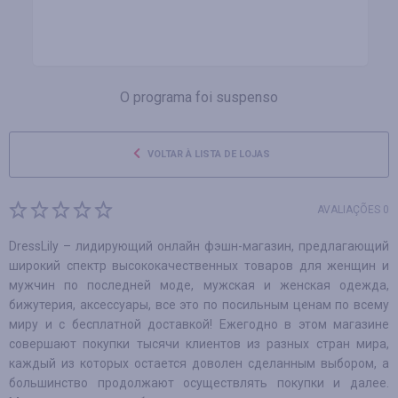
O programa foi suspenso
VOLTAR À LISTA DE LOJAS
AVALIAÇÕES 0
DressLily – лидирующий онлайн фэшн-магазин, предлагающий
широкий спектр высококачественных товаров для женщин и
мужчин по последней моде, мужская и женская одежда,
бижутерия, аксессуары, все это по посильным ценам по всему
миру и с бесплатной доставкой! Ежегодно в этом магазине
совершают покупки тысячи клиентов из разных стран мира,
каждый из которых остается доволен сделанным выбором, а
большинство продолжают осуществлять покупки и далее.