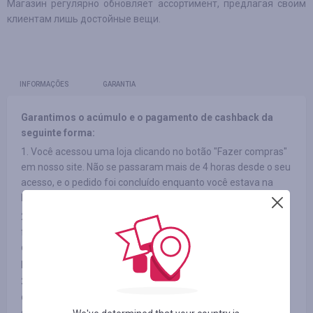
Магазин регулярно обновляет ассортимент, предлагая своим
клиентам лишь достойные вещи.
INFORMAÇÕES
GARANTIA
Garantimos o acúmulo e o pagamento de cashback da
seguinte forma:
1. Você acessou uma loja clicando no botão "Fazer compras"
em nosso site. Não se passaram mais de 4 horas desde o seu
acesso, e o pedido foi concluído enquanto você estava na
loja.
2. Ao acessar a loja, você não utilizou banners em outras
fontes ou seu acesso ao site não foi devido a listas de
discussão de terceiros e você também não utilizou códigos
promocionais de terceiros.
3. O item que você escolheu participa do cashback (em
determinadas lojas os produtos podem ser divididos por
categorias; veja a aba "INFORMAÇÕES/TERMOS E