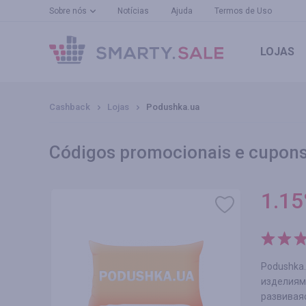
Sobre nós
Notícias
Ajuda
Termos de Uso
LOJAS
Cashback
Lojas
Podushka.ua
Códigos promocionais e cupons
1.15
Podushka
изделиям
развиваяс