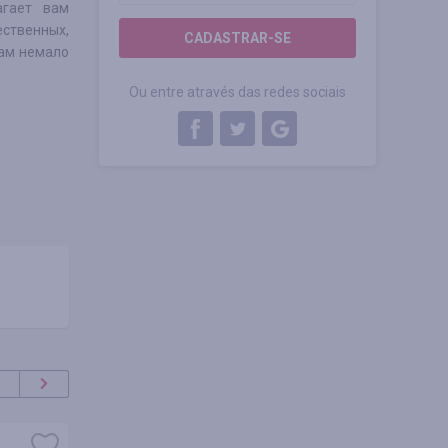
агает вам
ственных,
CADASTRAR-SE
вам немало
Ou entre através das redes sociais