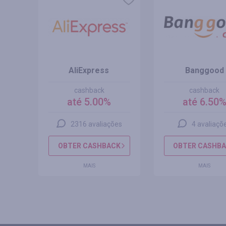
AliExpress
Banggood
cashback
cashback
até 5.00%
até 6.50
s
2316 avaliações
4 avaliaçõ
CK
OBTER CASHBACK
OBTER CASHB
MAIS
MAIS