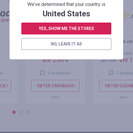
+100%
We've determined that your country is
United States
YES, SHOW ME THE STORES
Geekbuying.com
dhgate.c
NO, LEAVE IT AS
cashback
cashback
%
até 2.00%
até 
até
1.00
%
es
0 avaliações
1 avalia
ACK
OBTER CASHBACK
OBTER CASH
MAIS
MAIS