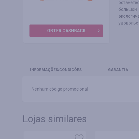
останете
большой 
экологиче
удовольст
OBTER CASHBACK
INFORMAÇÕES
/CONDIÇÕES
GARANTIA
Nenhum código promocional
Lojas similares