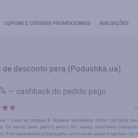
CUPONS
E CÓDIGOS PROMOCIONAIS
AVALIAÇÕES
 de desconto para (Podushka.ua)
%
—
cashback do pedido pago
A
.ua – один из первых в Украине магазинов online торговли те
и. Он начал свою работу много лет назад, неустанно совершен
ь. И сегодня можно утверждать, что если вы решите сделать тут п