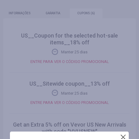
INFORMAÇÕES
GARANTIA
CUPONS
(6)
US__Coupon for the selected hot-sale
items__18% off
Manter 25 dias
ENTRE PARA VER O CÓDIGO PROMOCIONAL
US__Sitewide coupon__13% off
Manter 25 dias
ENTRE PARA VER O CÓDIGO PROMOCIONAL
Get an Extra 5% off on Vevor US New Arrivals
with code "VVUSNEW"