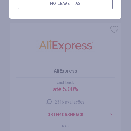
NO, LEAVE IT AS
Lojas similares
AliExpress
cashback
até 5.00%
2316 avaliações
OBTER CASHBACK
MAIS