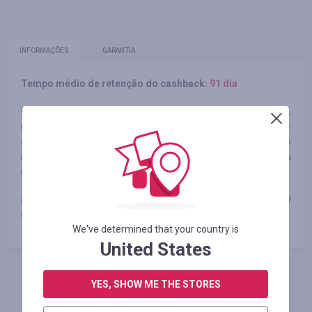
INFORMAÇÕES
GARANTIA
Tempo médio de retenção do cashback:
91 dia
CCloan - это международная финансовая компания,
которая предоставляет современный и простой онлайн-
сервис микрокредитования, с помощью которого легко
получить кредит на Ваш банковский счет или карту за
максимально короткое время, где бы Вы не находились.
Регион:
Украина (кроме Крыма, Донецкой и Луганской
обл.).
We've determined that your country is
United States
FAÇA LOGIN PARA DEIXAR UM COMENTÁRIO
YES, SHOW ME THE STORES