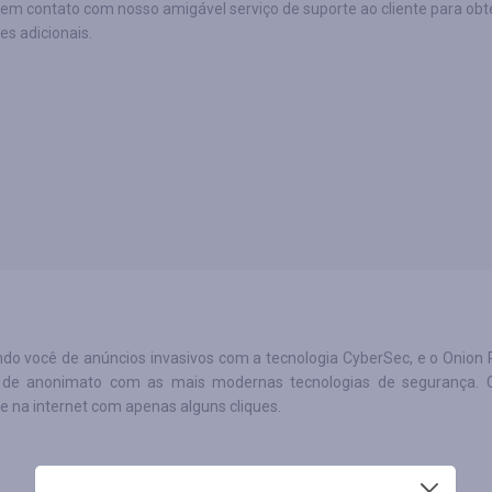
em contato com nosso amigável serviço de suporte ao cliente para obt
s adicionais.
ndo você de anúncios invasivos com a tecnologia CyberSec, e o Onion 
s de anonimato com as mais modernas tecnologias de segurança.
e na internet com apenas alguns cliques.