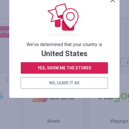
N PARA DEIXAR UM COMENTÁRIO
We've determined that your country is
United States
YES, SHOW ME THE STORES
NO, LEAVE IT AS
Airalo
Viagogo