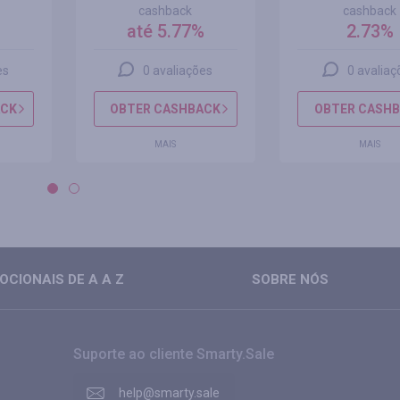
cashback
cashback
até 5.77%
2.73%
es
0 avaliações
0 avaliaç
ACK
OBTER CASHBACK
OBTER CASH
MAIS
MAIS
CIONAIS DE A A Z
SOBRE NÓS
Suporte ao cliente Smarty.Sale
help@smarty.sale