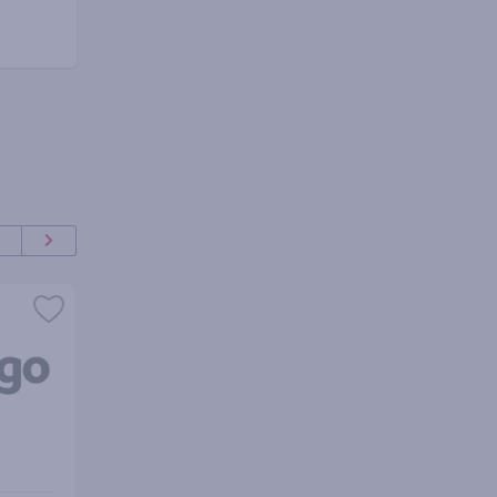
ISSA
UOL Host