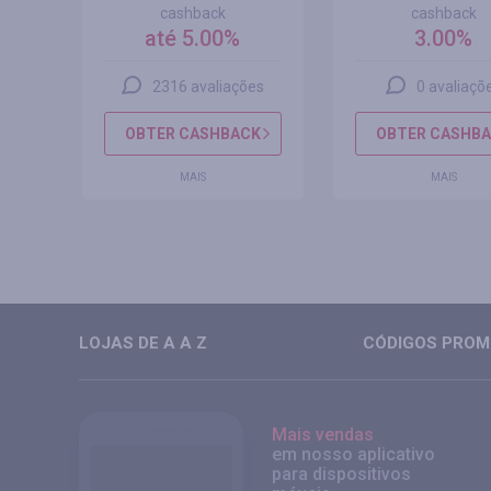
cashback
cashback
até 5.00%
3.00%
s
2316 avaliações
0 avaliaçõ
CK
OBTER CASHBACK
OBTER CASHB
MAIS
MAIS
LOJAS DE A A Z
CÓDIGOS PROMO
Mais vendas
em nosso aplicativo
para dispositivos