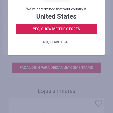
We've determined that your country is
Оплаченный заказ (Серверы)
350.02
UAH
United States
Оплаченный заказ
350.02
UAH
(Системные блоки и
YES, SHOW ME THE STORES
Ноутбуки)
Оплаченный заказ (остальные
NO, LEAVE IT AS
58.34
UAH
категории)
FAÇA LOGIN PARA DEIXAR UM COMENTÁRIO
Lojas similares