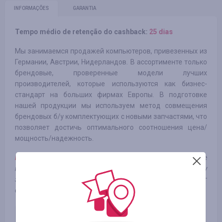
INFORMAÇÕES
GARANTIA
Tempo médio de retenção do cashback:
25 dias
Мы занимаемся продажей компьютеров, привезенных из
Германии, Австрии, Нидерландов. В ассортименте только
брендовые, проверенные модели лучших
производителей, которые используются как бизнес-
стандарт на больших фирмах Европы. В подготовке
нашей продукции мы используем метод совмещения
брендовых б/у комплектующих с новыми запчастями, что
позволяет достичь оптимального соотношения цена/
мощность/надежность.
Примечание:
категория товаров "Аксессуары" - не
продаются отдельно от других категорий товаров, поэтому
заказы с одной позицией из этой категории будут
отклонены
Оплаченный заказ (аксессуары
8.75
UAH
и VIP-товары)