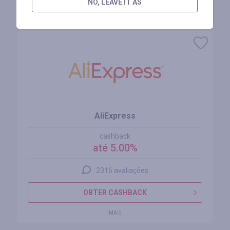
NO, LEAVE IT AS
Lojas similares
AliExpress
cashback
até 5.00%
2316 avaliações
OBTER CASHBACK
MAIS