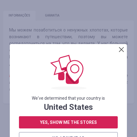
INFORMAÇÕES
GARANTIA
Мы можем позаботиться о ненужных хлопотах, которые
возникают в путешествии, поэтому вы можете
сосредоточиться на том, что вы делаете. У нас большой
опыт огрганизации путешествий в пакете #NOREGRETS.
Мы сортируем и включаем все, что угодно, от транспорта
до питания местными продуктами и проживания.
Примечание:
кешбек не начисляется, если при покупке
использовались сторонние промокоды/купоны, которых
нет на нашем сервисе.
We've determined that your country is
United States
FAÇA LOGIN PARA DEIXAR UM COMENTÁRIO
YES, SHOW ME THE STORES