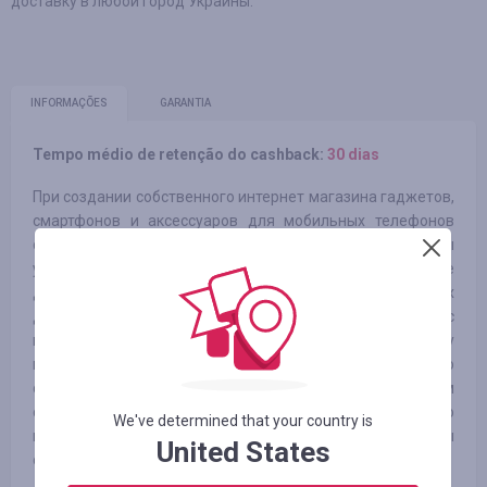
доставку в любой город Украины.
INFORMAÇÕES
GARANTIA
Tempo médio de retenção do cashback:
30 dias
При создании собственного интернет магазина гаджетов,
смартфонов и аксессуаров для мобильных телефонов
самым важным для нас было создать площадку, где Вы
удобно и выгодно смогли бы приобретать полезные
девайсы и аксессуары как для себя, так и для своих
друзей и родственников. Именно поэтому мы с
максимальной ответственностью подходим к выбору
поставщиков, а в большинстве случаев напрямую
сотрудничаем с производителями, что позволяет нам
самостоятельно следить и проверять качество
We've determined that your country is
продукции, а также предоставлять самые низкие цены
United States
среди конкурентов.