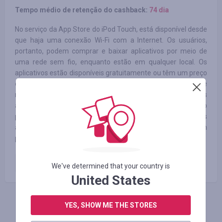
Tempo médio de retenção do cashback:
74 dia
No serviço da App Store do iPod Touch, está disponível desde
que haja uma conexão Wi-Fi com a Internet. Os usuários,
portanto, podem comprar e baixar aplicativos por meio de
uma rede sem fio, enquanto estão em qualquer local. Os
aplicativos estão disponíveis gratuitamente ou têm um preço
específico na conta do usuário da iTunes Store. A App Store
notificará o usuário caso haja alguma atualização para seus
aplicativos. O serviço da App Store é compatível com o
programa iTunes, tanto para Mac quanto para PC, onde os
aplicativos são sincronizados com o iPhone e o iPod Touch
por meio de USB.
Qualquer compra na iTunes, App
até
3.50
%
We've determined that your country is
Store
United States
YES, SHOW ME THE STORES
FAÇA LOGIN PARA DEIXAR UM COMENTÁRIO