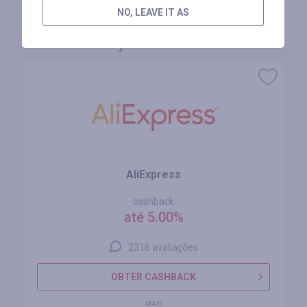
NO, LEAVE IT AS
Lojas similares
AliExpress
cashback
até 5.00%
2316 avaliações
OBTER CASHBACK
MAIS