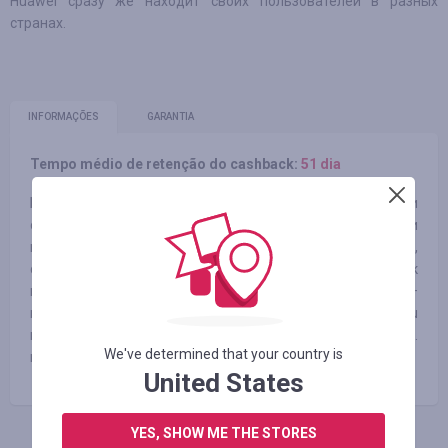
Huawei сразу же находит своих пользователей в разных
странах.
INFORMAÇÕES
GARANTIA
Tempo médio de retenção do cashback:
51 dia
Бренд Honor ориентирован на последние инновации и
обеспечение пользователей самыми интересными
продуктами и решениями. Honor направлен на молодых,
социально активных людей, принадлежащих к
городскому среднему классу. Основной подход бренда –
высокое качество за разумные деньги. На shop.huawei.ru
можно найти смартфоны, планшеты, умные часы и др.
We've determined that your country is
продукцию двух брендов: Huawei и Honor.
United States
YES, SHOW ME THE STORES