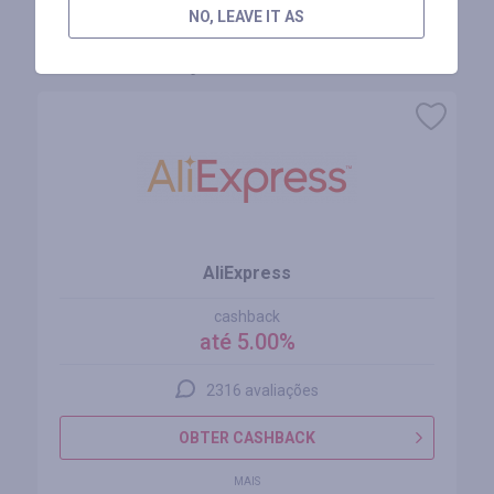
NO, LEAVE IT AS
Lojas similares
AliExpress
cashback
até 5.00%
2316 avaliações
OBTER CASHBACK
MAIS