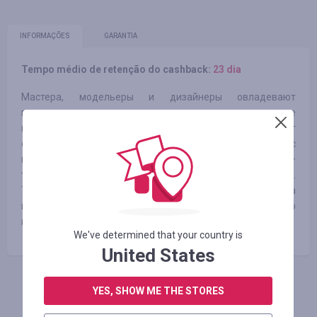
INFORMAÇÕES
GARANTIA
Tempo médio de retenção do cashback:
23 dia
Мастера, модельеры и дизайнеры овладевают
пожизненным навыком создавать эталонные дорогие
ювелирные украшения, постоянно повышают и закаляют
свой уровень. Безупречная школа обучения с
многолетним опытом дает лучшую базу, а дальше –
только любовь, талант и желание работать на будущее.
Техника создателей за 15 лет доведена до совершенства
в плане качественного соответствия и необычного
подхода к созданию дизайн-проектов.
We've determined that your country is
United States
FAÇA LOGIN PARA DEIXAR UM COMENTÁRIO
YES, SHOW ME THE STORES