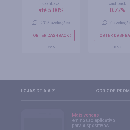
cashback
cashback
até 5.00%
0.77%
s
2316 avaliações
0 avaliaçõ
CK
OBTER CASHBACK
OBTER CASHB
MAIS
MAIS
LOJAS DE A A Z
CÓDIGOS PROMO
Mais vendas
em nosso aplicativo
para dispositivos