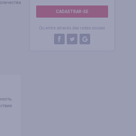
оличества
CADASTRAR-SE
Ou entre através das redes sociais
бность
ествия