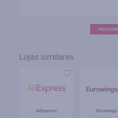
FAÇA LOGI
Lojas similares
s
AliExpress
Eurowings