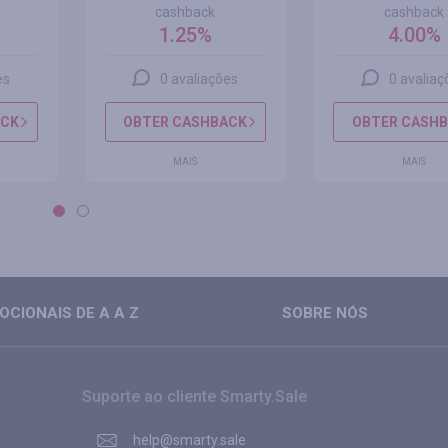
cashback
cashback
1.25%
4.00%
es
0 avaliações
0 avaliaç
ACK
OBTER CASHBACK
OBTER CASH
MAIS
MAIS
CIONAIS DE A A Z
SOBRE NÓS
Suporte ao cliente Smarty.Sale
help@smarty.sale