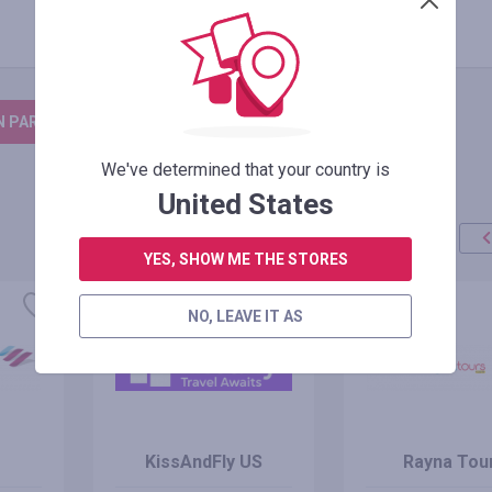
N PARA DEIXAR UM COMENTÁRIO
We've determined that your country is
United States
YES, SHOW ME THE STORES
NO, LEAVE IT AS
KissAndFly US
Rayna Tou