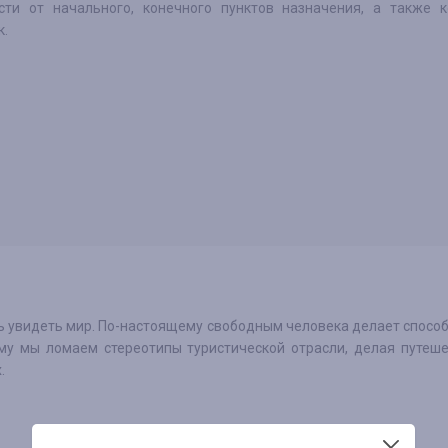
сти от начального, конечного пунктов назначения, а также к
к.
ь увидеть мир. По-настоящему свободным человека делает спосо
ому мы ломаем стереотипы туристической отрасли, делая путеш
.