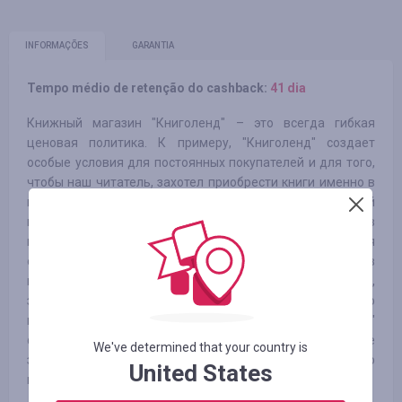
INFORMAÇÕES
GARANTIA
Tempo médio de retenção do cashback:
41 dia
Книжный магазин "Книголенд" – это всегда гибкая
ценовая политика. К примеру, "Книголенд" создает
особые условия для постоянных покупателей и для того,
чтобы наш читатель, захотел приобрести книги именно в
нашем книжном магазине. Специально для покупателей
магазина разработана программа лояльности, участвуя в
которой можно покупать с постоянно увеличивающейся
скидкой. Уже сегодня Вы можете совершить покупку в
нашем книжном магазине и не платить за ее доставку,
загрузить флаер и купить книгу со скидкой и это только
начало... Ассортимент книжных магазинов "Книголенд"
формируется опытными товароведами, которые
We've determined that your country is
заказывают популярные и редкие книги, умело
United States
подбирают книги в рубрике новинки и распродажи