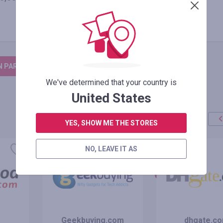
N PARA DEIXAR UM COMENTÁRIO
We've determined that your country is
United States
YES, SHOW ME THE STORES
oferta
+100%
NO, LEAVE IT AS
Geekbuying.com
dhgate.c