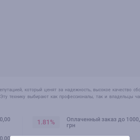
епутацией, который ценят за надежность, высокое качество сб
Эту технику выбирают как профессионалы, так и владельцы ч
0,00
Оплаченный заказ до 1000
1.81
%
грн
0,00