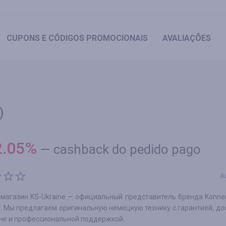
CUPONS
E CÓDIGOS PROMOCIONAIS
AVALIAÇÕES
)
2.05
%
—
cashback do pedido pago
A
-магазин KS-Ukraine — официальный представитель бренда Konne
. Мы предлагаем оригинальную немецкую технику с гарантией, до
ане и профессиональной поддержкой.