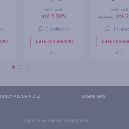
cashback
cashback
%
até 2.00%
até 
até
1.00
%
es
0 avaliações
1 avalia
ACK
OBTER CASHBACK
OBTER CASH
MAIS
MAIS
CIONAIS DE A A Z
SOBRE NÓS
Suporte ao cliente Smarty.Sale