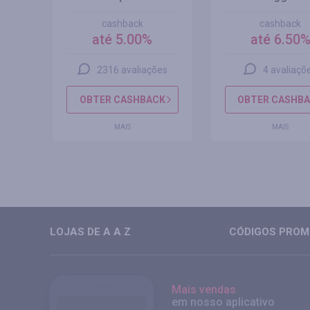
cashback
cashback
até 5.00%
até 6.50
s
2316 avaliações
4 avaliaçõ
CK
OBTER CASHBACK
OBTER CASHB
MAIS
MAIS
LOJAS DE A A Z
CÓDIGOS PROMO
Mais vendas
em nosso aplicativo