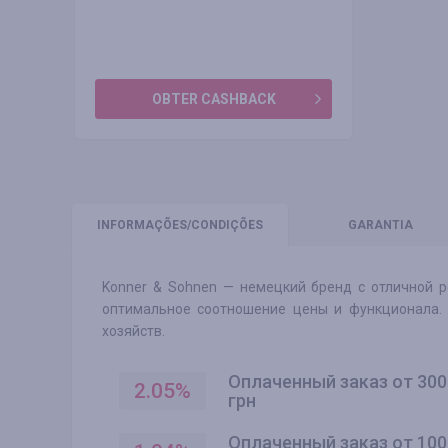
OBTER CASHBACK
INFORMAÇÕES
/CONDIÇÕES
GARANTIA
Konner & Sohnen — немецкий бренд с отличной р
оптимальное соотношение цены и функционала. 
хозяйств.
Оплаченный заказ от 300
2.05
%
грн
Оплаченный заказ от 100