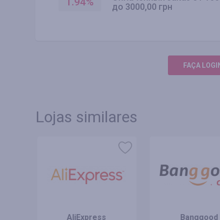
1.94
%
до 3000,00 грн
FAÇA LOGI
Lojas similares
AliExpress
Banggood