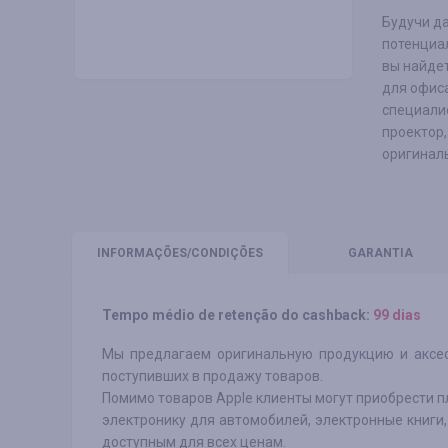
Будучи да
потенциал
вы найдет
для офиса
специалис
проектор,
оригиналь
INFORMAÇÕES
/CONDIÇÕES
GARANTIA
Tempo médio de retenção do cashback:
99 dias
Мы предлагаем оригинальную продукцию и аксес
поступивших в продажу товаров.
Помимо товаров Apple клиенты могут приобрести п
электронику для автомобилей, электронные книги,
доступным для всех ценам.