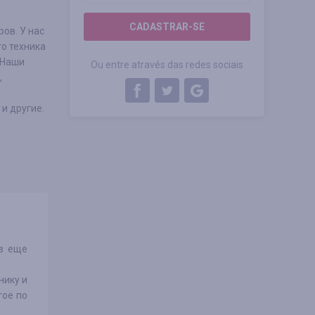
CADASTRAR-SE
ров. У нас
о техника
 Наши
Ou entre através das redes sociais
,
и другие.
аз еще
нику и
гое по