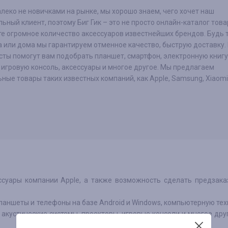
леко не новичками на рынке, мы хорошо знаем, чего хочет наш
ьный клиент, поэтому Биг Гик – это не просто онлайн-каталог това
е огромное количество аксессуаров известнейших брендов. Будь т
 или дома мы гарантируем отменное качество, быструю доставку.
ты помогут вам подобрать планшет, смартфон, электронную книгу
 игровую консоль, аксессуары и многое другое. Мы предлагаем
ные товары таких известных компаний, как Apple, Samsung, Xiaomi 
суары компании Apple, а также возможность сделать предзак
ланшеты и телефоны на базе Android и Windows, компьютерную тех
 акустические системы, проекторы, игровые консоли и многое дру