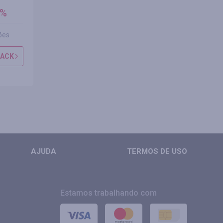
cashback
cashbac
5%
até 2.00%
1.75
até
1.00
%
ões
1 avaliação
0 avali
BACK
OBTER CASHBACK
OBTER CAS
MAIS
MAIS
AJUDA
TERMOS DE USO
Estamos trabalhando com