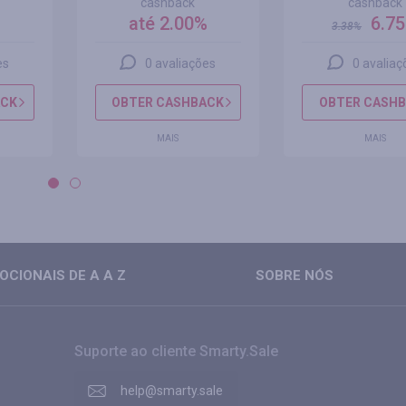
cashback
cashback
%
até 2.00%
6.7
3.38
%
es
0 avaliações
0 avaliaç
ACK
OBTER CASHBACK
OBTER CASH
MAIS
MAIS
CIONAIS DE A A Z
SOBRE NÓS
Suporte ao cliente Smarty.Sale
help@smarty.sale