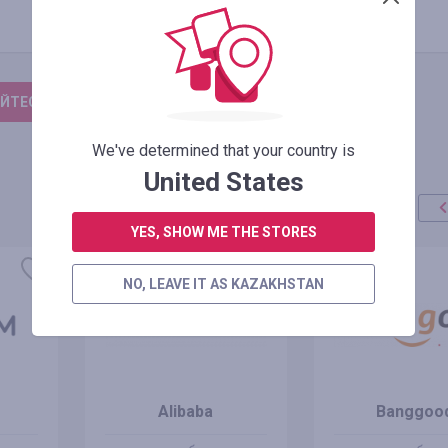
ЙТЕСЬ, ЧТОБЫ ОСТАВИТЬ ОТЗЫВ
We've determined that your country is
United States
YES, SHOW ME THE STORES
акция
+100%
NO, LEAVE IT AS KAZAKHSTAN
Alibaba
Banggoo