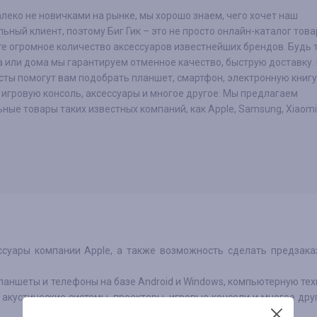
леко не новичками на рынке, мы хорошо знаем, чего хочет наш
ьный клиент, поэтому Биг Гик – это не просто онлайн-каталог това
е огромное количество аксессуаров известнейших брендов. Будь т
 или дома мы гарантируем отменное качество, быструю доставку.
ты помогут вам подобрать планшет, смартфон, электронную книгу
 игровую консоль, аксессуары и многое другое. Мы предлагаем
ные товары таких известных компаний, как Apple, Samsung, Xiaomi 
суары компании Apple, а также возможность сделать предзак
ланшеты и телефоны на базе Android и Windows, компьютерную тех
 акустические системы, проекторы, игровые консоли и многое дру