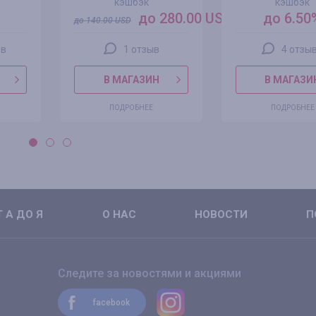
кэшбэк
кэшбэк
до 280.00 USD
до 6.50
до
140.00
USD
ов
1 отзыв
4 отзы
В МАГАЗИН
В МАГАЗИ
ПОДРОБНЕЕ
ПОДРОБНЕЕ
 А ДО Я
О НАС
НОВОСТИ
П
Следите за новостями и акциями
facebook