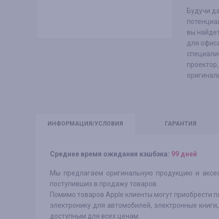
Будучи да
потенциал
вы найдет
для офиса
специалис
проектор,
оригиналь
ИНФО
РМАЦИЯ/УСЛОВИЯ
ГАРАНТИЯ
Среднее время ожидания кэшбэка:
99 дней
Мы предлагаем оригинальную продукцию и аксес
поступивших в продажу товаров.
Помимо товаров Apple клиенты могут приобрести п
электронику для автомобилей, электронные книги,
доступным для всех ценам.