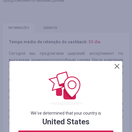
предложения по низким ценам.
INFORMAÇÕES
GARANTIA
Tempo médio de retenção do cashback:
53 dia
Сегодня мы предлагаем широкий ассортимент по
выгодным, конкурентоспособным ценам. Наша компания
сотрудничает только с ведущими отечественными и
зарубежными производителями, поэтому мы
гарантируем высокое качество каждого товара.
В настоящее время компания «Максимус» по праву
входит в пятерку крупнейших розничных сетей Москвы.
Тот факт, что мы проповедуем принцип максимально
привлекательных для потребителя цен, при сохранении
We've determined that your country is
неизменно высокого качества, позволяет нам с
United States
оптимизмом смотреть в будущее.