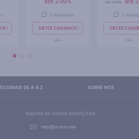
%
até 2.00%
até 
até
1.00
%
es
0 avaliações
1 avalia
ACK
OBTER CASHBACK
OBTER CASH
MAIS
MAIS
CIONAIS DE A A Z
SOBRE NÓS
Suporte ao cliente Smarty.Sale
help@smarty.sale