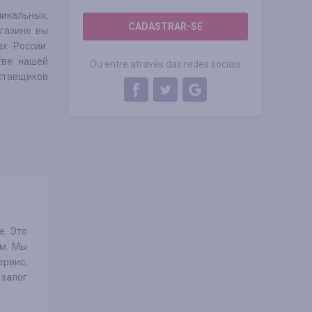
никальных,
CADASTRAR-SE
газине вы
х России.
тве нашей
Ou entre através das redes sociais
ставщиков
е. Это
ом. Мы
рвис,
 залог