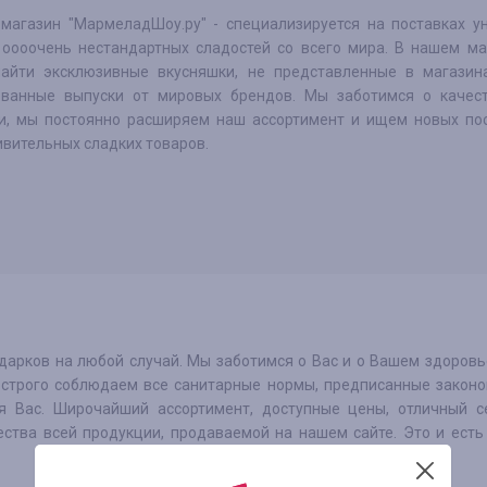
-магазин "МармеладШоу.ру" - специализируется на поставках у
 оооочень нестандартных сладостей со всего мира. В нашем ма
айти эксклюзивные вкусняшки, не представленные в магазина
ванные выпуски от мировых брендов. Мы заботимся о качес
и, мы постоянно расширяем наш ассортимент и ищем новых по
ивительных сладких товаров.
арков на любой случай. Мы заботимся о Вас и о Вашем здоровь
ы строго соблюдаем все санитарные нормы, предписанные закон
 Вас. Широчайший ассортимент, доступные цены, отличный се
ества всей продукции, продаваемой на нашем сайте. Это и есть