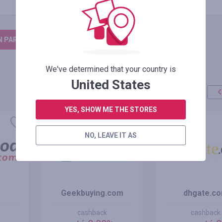
N PARA DEIXAR UM COMENTÁRIO
We've determined that your country is
United States
YES, SHOW ME THE STORES
oferta
+100%
NO, LEAVE IT AS
Geekbuying.com
dhgate.c
cashback
cashback