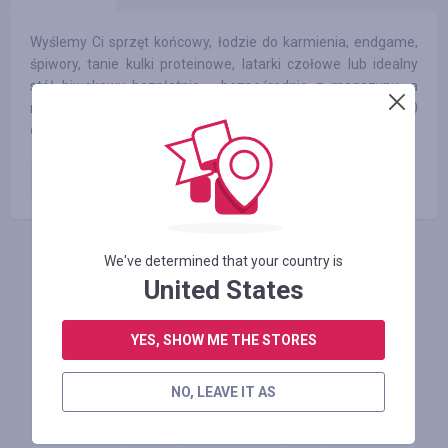
Wyślemy Ci sprzęt końcowy, łodzie do karmienia, endgame,
śpiwory, tanie kulki proteinowe, latarki czołowe lub idealny
stół biwakowy bezpłatnie - bezpośrednio z magazynu, a
nawet bez kosztów wysyłki przy zamówieniach powyżej 200
euro (na terenie Niemiec - z wyłączeniem wysp).
Zamówienie opłacone
4.00
%
We've determined that your country is
FAÇA LOGIN PARA DEIXAR UM COMENTÁRIO
United States
YES, SHOW ME THE STORES
Lojas similares
NO, LEAVE IT AS