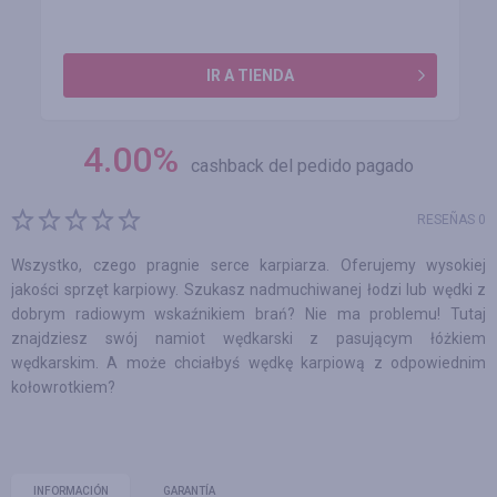
IR A TIENDA
4.00
%
cashback del pedido pagado
RESEÑAS 0
Wszystko, czego pragnie serce karpiarza. Oferujemy wysokiej
jakości sprzęt karpiowy. Szukasz nadmuchiwanej łodzi lub wędki z
dobrym radiowym wskaźnikiem brań? Nie ma problemu! Tutaj
znajdziesz swój namiot wędkarski z pasującym łóżkiem
wędkarskim. A może chciałbyś wędkę karpiową z odpowiednim
kołowrotkiem?
INFORMACIÓN
GARANTÍA