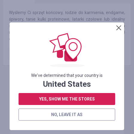
Wyślemy Ci sprzęt końcowy, łodzie do karmienia, endgame,
śpiwory, tanie kulki proteinowe, latarki czołowe lub idealny
stół biwakowy bezpłatnie - bezpośrednio z magazynu, a
nawet bez kosztów wysyłki przy zamówieniach powyżej 200
euro (na terenie Niemiec - z wyłączeniem wysp).
Zamówienie opłacone
4.00
%
We've determined that your country is
INICIE SESIÓN PARA DEJAR UNA RESEÑA
United States
YES, SHOW ME THE STORES
Tiendas similares
NO, LEAVE IT AS