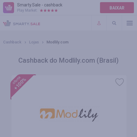
Smarty.Sale - cashback
BAIXAR
Play Market:
AJUDA
TERMOS DE USO
Cashback
Lojas
Modlily.com
Cashback do Modlily.com (Brasil)
oferta
+100%