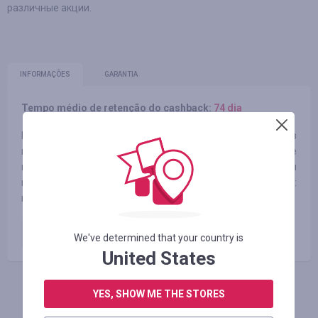
различные акции.
INFORMAÇÕES
GARANTIA
Tempo médio de retenção do cashback:
74 dia
На сайте Modlily.com можно приобрести тысячи товаров
по невероятным ценам. Даже при беглом просмотре
нельзя не отметить наш широкий ассортимент одежды
высшего качества, так, например, у нас представлены:
платья, пальто, купальники, обувь и многое другое.
Оплаченный заказ
8.00
%
We've determined that your country is
United States
YES, SHOW ME THE STORES
FAÇA LOGIN PARA DEIXAR UM COMENTÁRIO