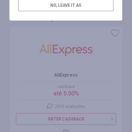
NO, LEAVE IT AS
Lojas similares
AliExpress
cashback
até 5.00%
2316 avaliações
OBTER CASHBACK
MAIS