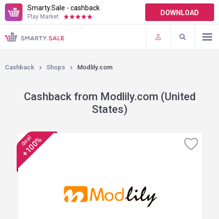
Smarty.Sale - cashback
DOWNLOAD
Play Market:
TERMS OF USE
PLUGINS
Cashback
Shops
Modlily.com
Cashback from Modlily.com (United
States)
deal
+100%