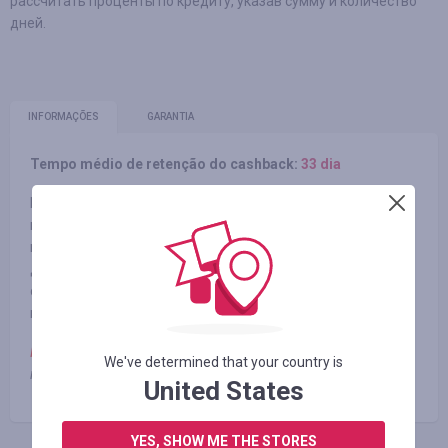
рассчитать проценты по кредиту, указав сумму и количество
дней.
INFORMAÇÕES
GARANTIA
Tempo médio de retenção do cashback:
33 dia
Moneyveo – это новый сервис, позволяющий очень
просто получить кредит на банковскую карту в любом
месте и в любое время, даже в выходные и праздничные
дни, всего за несколько минут. Мы работаем полностью
онлайн 24/7, поэтому Вы всегда можете на нас
положиться, если Вам срочно необходимы деньги!
Примечание:
минимальная сумма займа для получения
We've determined that your country is
кэшбэка 1000 гривен
United States
YES, SHOW ME THE STORES