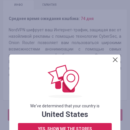
ИНФО
ГАРАНТИЯ
Среднее время ожидания кэшбэка:
74 дня
NordVPN шифрует ваш Интернет-трафик, защищая вас от
назойливой рекламы с помощью технологии CyberSec, а
Onion Router позволяет вам пользоваться широкими
возможностями анонимизации с помощью самых
передовых технологий безопасности. С помощью
NordVPN вы можете обеспечить себе настоящую
конфиденциальность в сети Интернет всего несколькими
щелчками мыши.
Paid order (new customer)
20.00
%
We've determined that your country is
United States
АВТОРИЗИРУЙТЕСЬ, ЧТОБЫ ОСТАВИТЬ ОТЗЫВ
YES, SHOW ME THE STORES