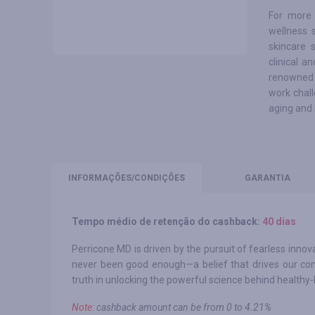
For more 
wellness 
skincare 
clinical a
renowned 
work chall
aging and 
INFORMAÇÕES
/CONDIÇÕES
GARANTIA
Tempo médio de retenção do cashback:
40 dias
Perricone MD is driven by the pursuit of fearless inn
never been good enough—a belief that drives our com
truth in unlocking the powerful science behind healthy-l
Note:
cashback amount can be from 0 to 4.21%