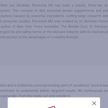
than two decades, Perricone MD has been a holistic, three-tier sk
system. This consists of diet, essential dietary supplements and pot
solutions backed by powerful ingredients, cutting-edge research an
nd consumer studies. Perricone MD was created by Dr. Nicholas Perric
author of New York Times bestseller, The Wrinkle Cure. Dr. Perricon
enged the prevailing norms of the skincare industry with its visionary 
introduction to the advantages of a healthy lifestyle
ovation and a stubbornly uncompromising spirit of excellence. Good eno
mitment to consistently deliver targeted results. We continuously se
ooking skin, from the inside-out and outside-in.