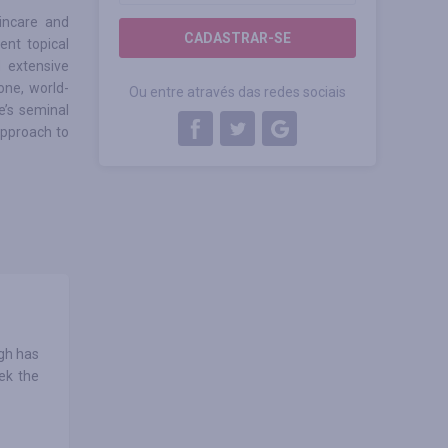
incare and
CADASTRAR-SE
ent topical
d extensive
one, world-
Ou entre através das redes sociais
e’s seminal
approach to
ugh has
ek the