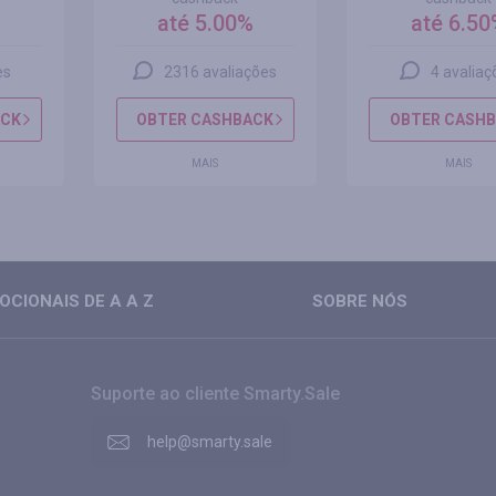
%
até 5.00%
até 6.50
es
2316 avaliações
4 avaliaç
ACK
OBTER CASHBACK
OBTER CASH
MAIS
MAIS
CIONAIS DE A A Z
SOBRE NÓS
Suporte ao cliente Smarty.Sale
help@smarty.sale