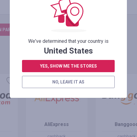
N PARA DEIXAR UM COMENTÁRIO
We've determined that your country is
United States
YES, SHOW ME THE STORES
NO, LEAVE IT AS
AliExpress
Banggoo
cashback
cashback