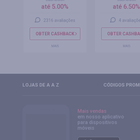
até 5.00%
até 6.50
s
2316 avaliações
4 avaliaçõ
CK
OBTER CASHBACK
OBTER CASHB
MAIS
MAIS
LOJAS DE A A Z
CÓDIGOS PROMO
Mais vendas
em nosso aplicativo
para dispositivos
móveis