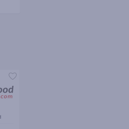
d
AliExpress
Banggo
cashback
cashbac