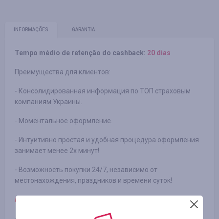
INFORMAÇÕES
GARANTIA
Tempo médio de retenção do cashback:
20 dias
Преимущества для клиентов:
- Консолидированная информация по ТОП страховым
компаниям Украины.
- Моментальное оформление.
- Интуитивно простая и удобная процедура оформления
занимает менее 2х минут!
- Возможность покупки 24/7, независимо от
местонахождения, праздников и времени суток!
Примечание:
- кэшбек не начисляется при использовании посторонних