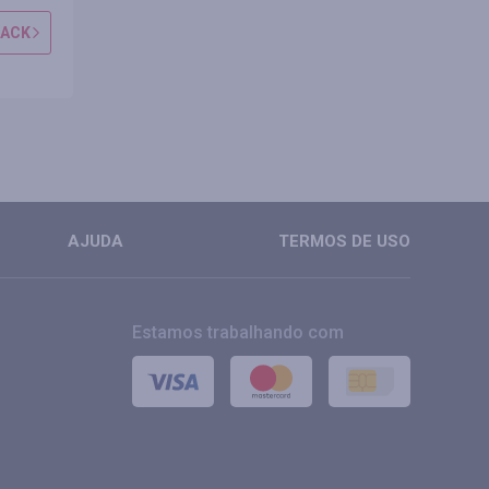
BACK
OBTER CASHBACK
OBTER CAS
MAIS
MAIS
AJUDA
TERMOS DE USO
Estamos trabalhando com