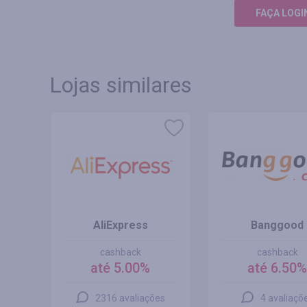
FAÇA LOGI
Lojas similares
R
AliExpress
Banggood
cashback
cashback
até 5.00%
até 6.50
s
2316 avaliações
4 avaliaçõ