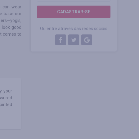
ou can wear
CADASTRAR-SE
we base our
ers—yogis,
t look good
Ou entre através das redes sociais
 it comes to
y your
assured
pirited