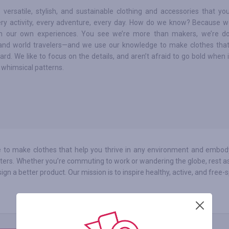
 versatile, stylish, and sustainable clothing and accessories that y
ery activity, every adventure, every day. How do we know? Because 
n our own experiences. You see we’re more than makers, we’re do
 and world travelers—and we use our knowledge to make clothes tha
ard. We like to focus on the details, and aren’t afraid to go bold when
 whimsical patterns.
ive to make clothes that help you thrive in any environment and embod
atters. Whether you’re commuting to work or wandering the globe, rest 
a better product. Our mission is to inspire healthy, active, and free-s