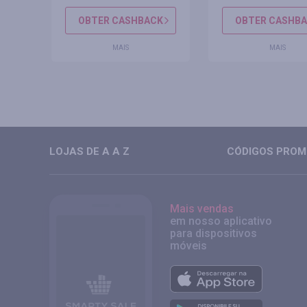
CK
OBTER CASHBACK
OBTER CASHB
MAIS
MAIS
LOJAS DE A A Z
CÓDIGOS PROMO
Mais vendas
em nosso aplicativo
para dispositivos
móveis