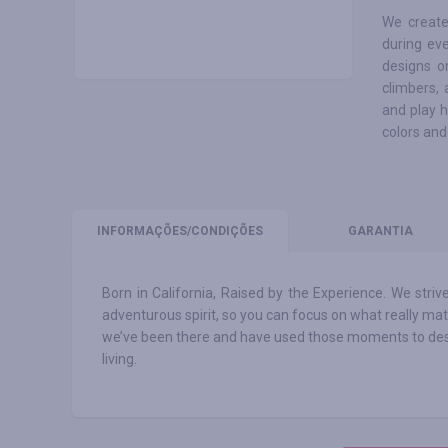
We create
during ev
designs o
climbers,
and play h
colors and
INFORMAÇÕES
/CONDIÇÕES
GARANTIA
Born in California, Raised by the Experience. We str
adventurous spirit, so you can focus on what really m
we’ve been there and have used those moments to design 
living.