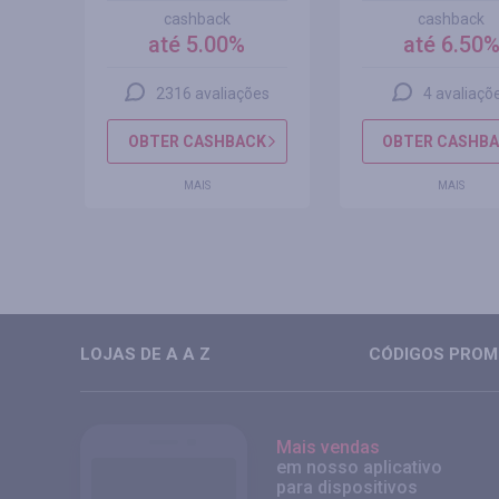
cashback
cashback
até 5.00%
até 6.50
s
2316 avaliações
4 avaliaçõ
CK
OBTER CASHBACK
OBTER CASHB
MAIS
MAIS
LOJAS DE A A Z
CÓDIGOS PROMO
Mais vendas
em nosso aplicativo
para dispositivos