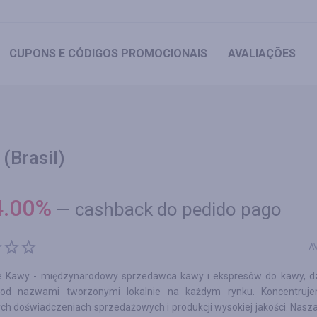
CUPONS
E CÓDIGOS PROMOCIONAIS
AVALIAÇÕES
(Brasil)
4.00
%
—
cashback do pedido pago
A
le Kawy - międzynarodowy sprzedawca kawy i ekspresów do kawy, dz
pod nazwami tworzonymi lokalnie na każdym rynku. Koncentruj
ch doświadczeniach sprzedażowych i produkcji wysokiej jakości. Nasz