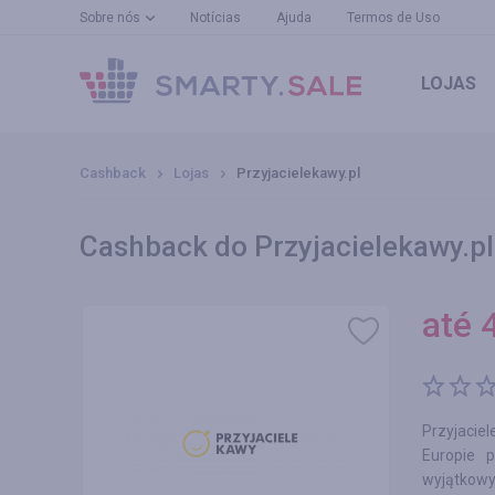
Sobre nós
Notícias
Ajuda
Termos de Uso
LOJAS
Cashback
Lojas
Przyjacielekawy.pl
Cashback do Przyjacielekawy.pl 
até
Przyjacie
Europie 
wyjątkowy