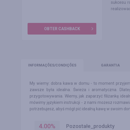
sukcesu r
realizowa
OBTER CASHBACK
INFORMAÇÕES
/CONDIÇÕES
GARANTIA
My wiemy: dobra kawa w domu - to moment przyjemn
zawsze była idealna. Świeża i aromatyczna. Dlate
przygotowywania. Wiemy, jak zaparzyć filiżankę idealn
mówimy językiem instrukcji - z nami możesz rozmawiać
potrzebujesz, abyś mógł pić idealną kawę w swoim do
4.00
%
Pozostałe_produkty