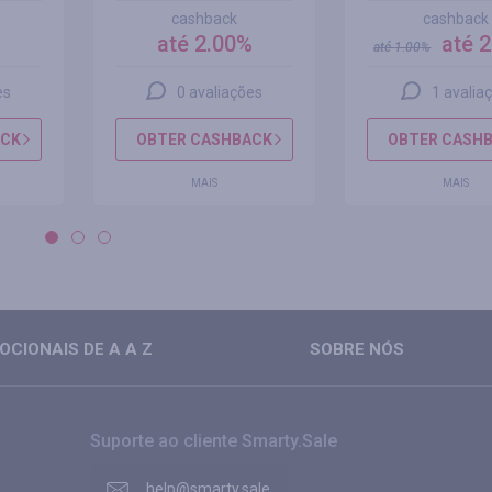
cashback
cashback
%
até 2.00%
até 
até
1.00
%
es
0 avaliações
1 avalia
ACK
OBTER CASHBACK
OBTER CASH
MAIS
MAIS
CIONAIS DE A A Z
SOBRE NÓS
Suporte ao cliente Smarty.Sale
help@smarty.sale