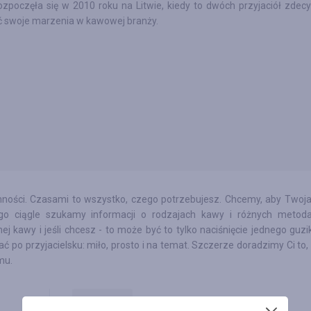
ozpoczęła się w 2010 roku na Litwie, kiedy to dwóch przyjaciół zdec
ć swoje marzenia w kawowej branży.
ości. Czasami to wszystko, czego potrzebujesz. Chcemy, aby Twoj
go ciągle szukamy informacji o rodzajach kawy i różnych metoda
ej kawy i jeśli chcesz - to może być to tylko naciśnięcie jednego guzi
 po przyjacielsku: miło, prosto i na temat. Szczerze doradzimy Ci to,
mu.
2.00
%
Ekspresy