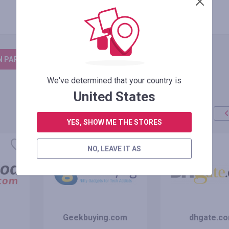
N PARA DEIXAR UM COMENTÁRIO
We've determined that your country is
United States
YES, SHOW ME THE STORES
oferta
+100%
NO, LEAVE IT AS
Geekbuying.com
dhgate.c