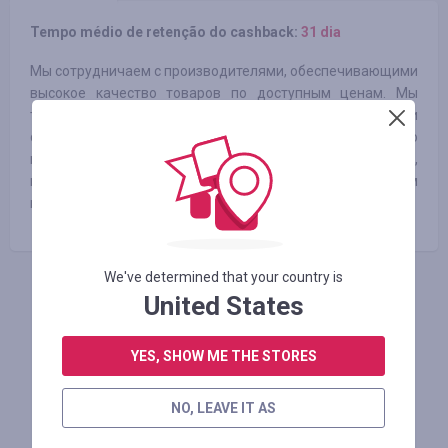
Tempo médio de retenção do cashback:
31 dia
Мы сотрудничаем с производителями, обеспечивающими
высокое качество товаров по доступным ценам. Мы
также предлагаем гарантийное обслуживание продукции
сроком от 1 до 5 лет, в зависимости от типа товара и его
производителя. Все наши товары имеют сертификаты,
подтверждающие их соответствие высоким стандартам
качества.
We've determined that your country is
United States
FAÇA LOGIN PARA DEIXAR UM COMENTÁRIO
YES, SHOW ME THE STORES
Lojas similares
NO, LEAVE IT AS