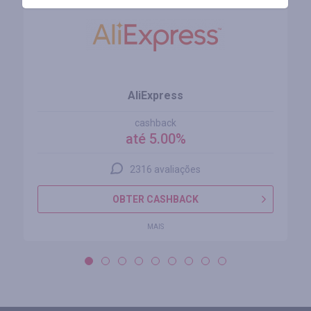
AliExpress
cashback
até 5.00%
2316 avaliações
OBTER CASHBACK
MAIS