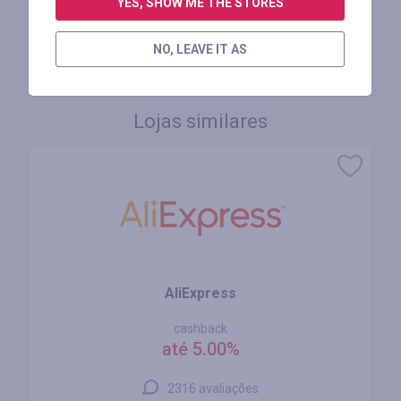
YES, SHOW ME THE STORES
FAÇA LOGIN PARA DEIXAR UM COMENTÁRIO
NO, LEAVE IT AS
Lojas similares
AliExpress
cashback
até 5.00%
2316 avaliações