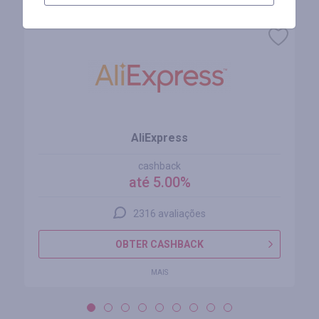
Lojas similares
AliExpress
cashback
até 5.00%
2316 avaliações
OBTER CASHBACK
MAIS