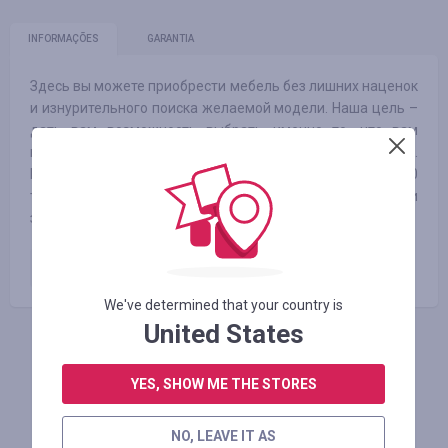
INFORMAÇÕES
GARANTIA
Здесь вы можете приобрести мебель без лишних наценок
и изнурительного поиска желаемой модели. Наша цель –
дать вам возможность выбрать именно то, что вам
нужно, с учетом актуальных модных тенденций.
Интернет-каталог магазина насчитывает более 1500
товаров и постоянно пополняется новыми товарными
знаками и товарами.
Оплаченный заказ
3.85
%
We've determined that your country is
United States
FAÇA LOGIN PARA DEIXAR UM COMENTÁRIO
YES, SHOW ME THE STORES
NO, LEAVE IT AS